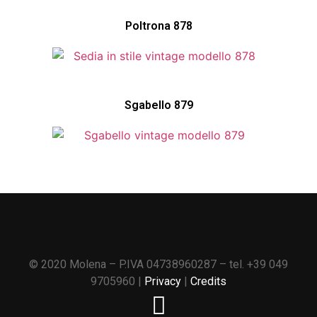
Poltrona 878
Sgabello 879
© 2020 Molena – P.IVA 04738960287 – tel. +39 049
9705960 |
Privacy
|
Credits